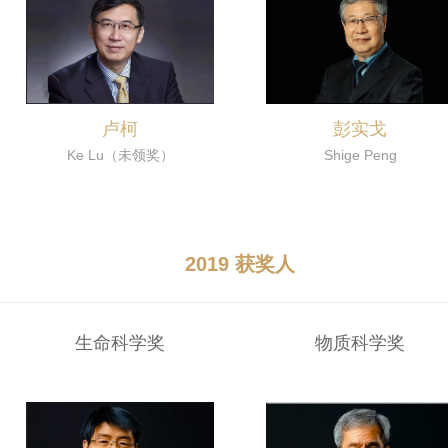
卢柯
彭实戈
Ke Lu（未领奖）
Shige Peng
2019 获奖人
生命科学奖
物质科学奖