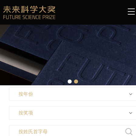
按年份
按奖项
按姓氏首字母