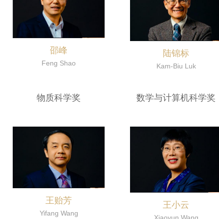
邵峰
陆锦标
Feng Shao
Kam-Biu Luk
物质科学奖
数学与计算机科学奖
王贻芳
王小云
Yifang Wang
Xiaoyun Wang