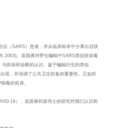
合征（SARS）患者，并从临床标本中分离出冠状
 19, 2003)。袁国勇对野生蝙蝠中SARS类冠状病毒
、与疾病和诊断的认识。鉴于蝙蝠衍生的类似
次出现，并强调了公共卫生防备的重要性。正如所
oV病毒的前身。
OVID-19），袁国勇和裴伟士的研究对我们认识和
。