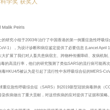
生命科学奖 获奖人
 Malik Peiris
士的研究小组于2003年治疗了中国香港的第一例重症急性呼吸综
CoV-1），为设计诊断和病症鉴定提供了必要信息 (Lancet April
大大扩展了我们对人畜共患病宿主、跨物种传播障碍、发病机制
状病毒的高流行率，他们的研究预测了类似SARS的流行病可能再
毒HKU4/5被认为是引起了流行性中东呼吸综合征的MERS-C
全球重症急性呼吸综合征（SARS）到2019新型冠状病毒肺炎（C
传染疾病做出了重大贡献，对这些疾病的应对提供了证据和策略