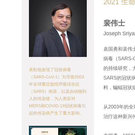
2021 
裴伟士
Joseph Sriyal
袁国勇和裴伟
病毒（SARS-
的持续研究，
表彰他发现了冠状病毒
（SARS-CoV-1）为导致2003
SARS的冠
年全球重症急性呼吸综合征
料，蝙蝠冠状病
（SARS）病原，以及由动物到
人的传染链，为人类应对
MERS和COVID-19冠状病毒引
从2003年的
起的传染病产生了重大影响。
治疗这种新兴