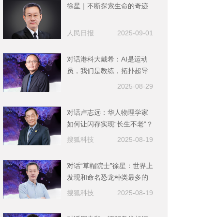
徐星｜不断探索生命的奇迹
人民日报
2025-09-01
对话港科大戴希：AI是运动
员，我们是教练，拓扑超导
材料是下一步挖掘的重点｜
2025-08-29
2025未来科学大奖-物质科学
奖获奖者
对话卢志远：华人物理学家
如何让闪存实现“长生不老”？
搜狐科技
2025-08-19
对话“草帽院士”徐星：世界上
发现和命名恐龙种类最多的
人，把科研写进教科书
搜狐科技
2025-08-19