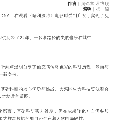
作者
｜
周锦童 常博硕
编辑
｜杨 锦
DNA；在观看《哈利波特》电影时受到启发，实现了凭
即使历经了22年、十多条路径的失败也乐在其中……
次听到卢煜明分享了他充满传奇色彩的科研历程，然而与
一新身份。
港基础科研的核心优势与挑战、大湾区生命科技资源整合
人才培养的蓝图。
化都市，基础科研实力雄厚，但在成果转化方面仍要加
要大样本数据的项目还存在着天然的局限性。