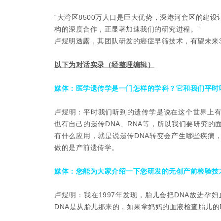
“大湾区8500万人口是巨大优势，深港河套区的建
构的深度合作，正显著加速我们的研究进程。”
卢煜明透露，其团队研发的癌症早筛技术，有望未来3
以下为对话实录（经整理编辑）
媒体：医学遗传学是一门怎样的学科？它和我们平时
卢煜明：平时我们听到的遗传学是说在这个世界上
也有自己的遗传DNA、RNA等，所以我们要研究
有什么应用，就是说遗传DNA转变会产生哪些疾病
做的是产前遗传学。
媒体：您能为大家介绍一下您研发的无创产前检验技
卢煜明：我在1997年发现，胎儿会把DNA放进孕
DNA是从胎儿那来的，如果拿妈妈的血液检查胎儿的