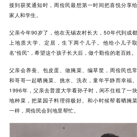
接到获奖通知时，周俭民最想第一时间把喜悦分享
家人和学生。
父亲今年90岁了，他在无锡农村长大，50年代到成
上地质大学、定居，生下两个儿子。他给小儿子
名“俭民”，希望这个孩子长大后，做个勤俭的老百姓。
父亲会养蚕、包皮蛋、做腌菜、编草筐，周俭民也
和哥哥一起晒腌菜、挑水、洗衣，童年平静而幸福
1996年，父亲去普渡大学看孙子时，闲不住租了一
地种菜，把菜园子料理得极好。和小时候帮着晒腌
一样，周俭民会到地里帮忙。