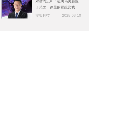
对话周忠和：证明鸟类起源
于恐龙，徐星的贡献比我
大，挖到漂亮的化石很幸运
搜狐科技
2025-08-19