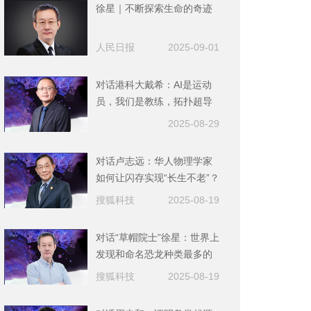
徐星｜不断探索生命的奇迹
人民日报
2025-09-01
对话港科大戴希：AI是运动
员，我们是教练，拓扑超导
材料是下一步挖掘的重点｜
2025-08-29
2025未来科学大奖-物质科学
奖获奖者
对话卢志远：华人物理学家
如何让闪存实现“长生不老”？
搜狐科技
2025-08-19
对话“草帽院士”徐星：世界上
发现和命名恐龙种类最多的
人，把科研写进教科书
搜狐科技
2025-08-19